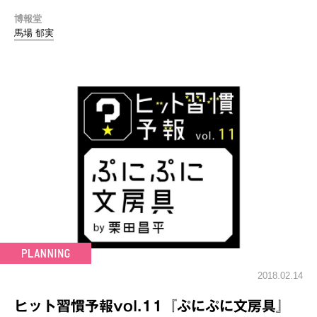
博報堂
馬場 郁実
2018.02.14
ヒット習慣予報vol.11『ぷにぷに文房具』