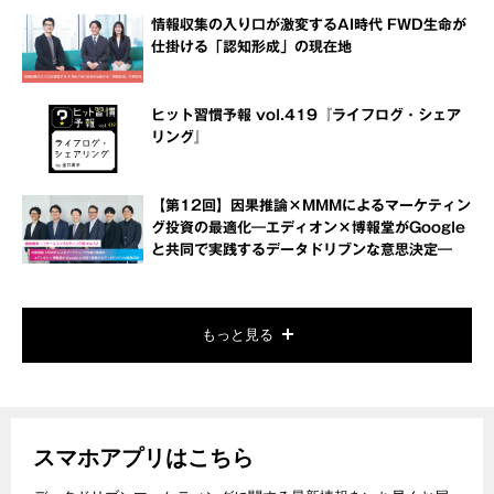
情報収集の入り口が激変するAI時代 FWD生命が
仕掛ける「認知形成」の現在地
ヒット習慣予報 vol.419『ライフログ・シェア
リング』
【第12回】因果推論×MMMによるマーケティン
グ投資の最適化―エディオン×博報堂がGoogle
と共同で実践するデータドリブンな意思決定―
もっと見る
スマホアプリはこちら