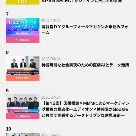
APAN SELECTがジョインしたことの意味
7
2024/12/17
博報堂ＤＹグループメールマガジンお申込みフォ
ーム
8
2026/04/24
持続可能な社会実現のための医療AIとデータ活用
9
2026/07/24
【第12回】因果推論×MMMによるマーケティン
グ投資の最適化―エディオン×博報堂がGoogle
と共同で実践するデータドリブンな意思決定―
10
2026/05/19