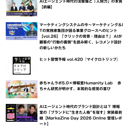
AIエージェント時代の法整備と「人間力」の本質
【前編】
マーケティングシステムの今～マーケティング＆I
Tの実務家集団が語る事業グロースへのヒント
【vol.26】「クリックの背景・理由は？」 AIが
顧客の"行動の裏側"を読み解く、レコメンド設計
の新しいかたち
ヒット習慣予報 vol.420『マイクロトリップ』
赤ちゃんラボ5.0×博報堂Humanity Lab 赤
ちゃん研究が明かす、本質的な感覚の喜び
AIエージェント時代のブランド設計とは？ 博報
堂の「ブランドに“生きた人格”を宿す」実装最前
線【MarkeZine Day 2026 Online 登壇レポ
ート】