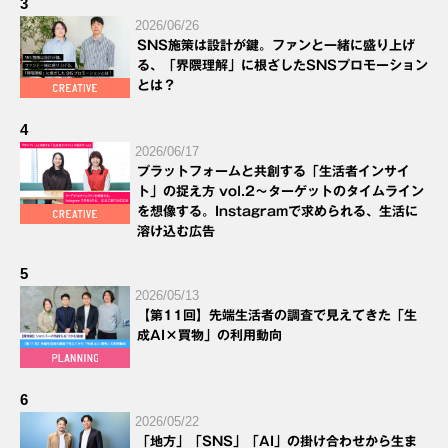
3
2026/06/26
SNS施策は設計が鍵。ファンと一緒に盛り上げ
る、「界隈理解」に根ざしたSNSプロモーション
とは？
4
2026/06/17
プラットフォームと共創する「生活者インサイ
ト」の捉え方 vol.2～ターゲットのタイムライン
を想像する。Instagramで求められる、生活に
溶け込む広告
5
2026/05/13
【第11回】先端生活者の調査で見えてきた「生
成AI×買物」の利用動向
6
2026/05/22
「地方」「SNS」「AI」の掛け合わせから生ま