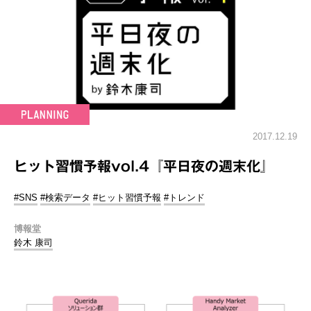
2017.12.19
ヒット習慣予報vol.4『平日夜の週末化』
#SNS
#検索データ
#ヒット習慣予報
#トレンド
博報堂
鈴木 康司