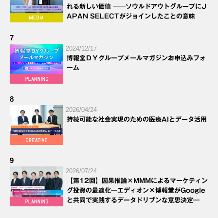
れる新しい価値 ──ソウルドアウトグループにJ
APAN SELECTがジョインしたことの意味
7
2024/12/17
博報堂ＤＹグループメールマガジンお申込みフォ
ーム
8
2026/04/24
持続可能な社会実現のための医療AIとデータ活用
9
2026/07/24
【第12回】因果推論×MMMによるマーケティン
グ投資の最適化―エディオン×博報堂がGoogle
と共同で実践するデータドリブンな意思決定―