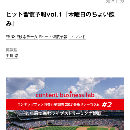
2017.11.28
ヒット習慣予報vol.1『木曜日のちょい飲
み』
#SNS
#検索データ
#ヒット習慣予報
#トレンド
博報堂
中川 悠