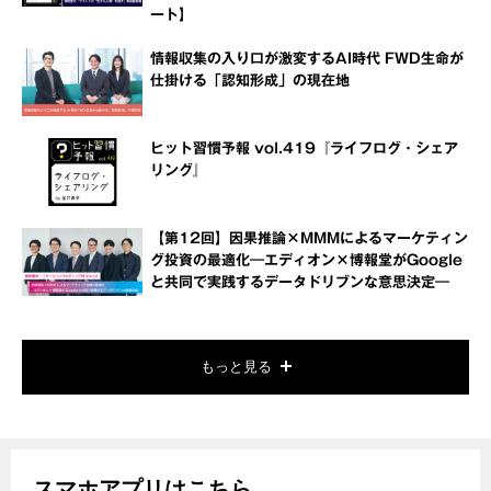
ート】
情報収集の入り口が激変するAI時代 FWD生命が
仕掛ける「認知形成」の現在地
ヒット習慣予報 vol.419『ライフログ・シェア
リング』
【第12回】因果推論×MMMによるマーケティン
グ投資の最適化―エディオン×博報堂がGoogle
と共同で実践するデータドリブンな意思決定―
もっと見る
スマホアプリはこちら