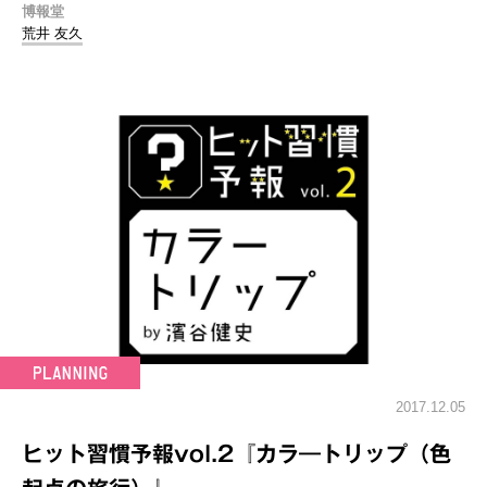
博報堂
荒井 友久
2017.12.05
ヒット習慣予報vol.2『カラ―トリップ（色