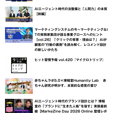
AIエージェント時代の法整備と「人間力」の本質
【前編】
マーケティングシステムの今～マーケティング＆I
Tの実務家集団が語る事業グロースへのヒント
【vol.26】「クリックの背景・理由は？」 AIが
顧客の"行動の裏側"を読み解く、レコメンド設計
の新しいかたち
ヒット習慣予報 vol.420『マイクロトリップ』
赤ちゃんラボ5.0×博報堂Humanity Lab 赤
ちゃん研究が明かす、本質的な感覚の喜び
AIエージェント時代のブランド設計とは？ 博報
堂の「ブランドに“生きた人格”を宿す」実装最前
線【MarkeZine Day 2026 Online 登壇レポ