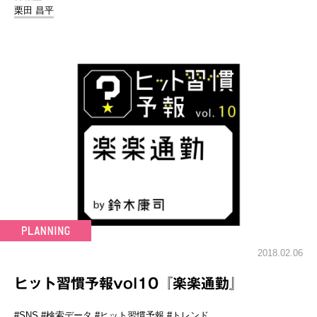
栗田 昌平
2018.02.06
ヒット習慣予報vol10『楽楽通勤』
#SNS
#検索データ
#ヒット習慣予報
#トレンド