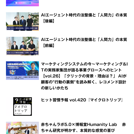
AIエージェント時代の法整備と「人間力」の本質
【後編】
AIエージェント時代の法整備と「人間力」の本質
【前編】
マーケティングシステムの今～マーケティング＆I
Tの実務家集団が語る事業グロースへのヒント
【vol.26】「クリックの背景・理由は？」 AIが
顧客の"行動の裏側"を読み解く、レコメンド設計
の新しいかたち
ヒット習慣予報 vol.420『マイクロトリップ』
赤ちゃんラボ5.0×博報堂Humanity Lab 赤
ちゃん研究が明かす、本質的な感覚の喜び