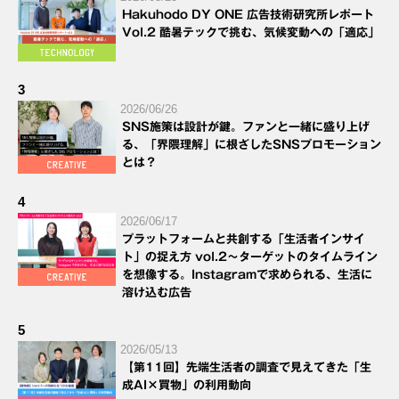
Hakuhodo DY ONE 広告技術研究所レポート
Vol.2 酷暑テックで挑む、気候変動への「適応」
3
2026/06/26
SNS施策は設計が鍵。ファンと一緒に盛り上げ
る、「界隈理解」に根ざしたSNSプロモーション
とは？
4
2026/06/17
プラットフォームと共創する「生活者インサイ
ト」の捉え方 vol.2～ターゲットのタイムライン
を想像する。Instagramで求められる、生活に
溶け込む広告
5
2026/05/13
【第11回】先端生活者の調査で見えてきた「生
成AI×買物」の利用動向