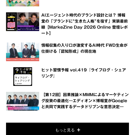
AIエージェント時代のブランド設計とは？ 博報
堂の「ブランドに“生きた人格”を宿す」実装最前
線【MarkeZine Day 2026 Online 登壇レポ
ート】
情報収集の入り口が激変するAI時代 FWD生命が
仕掛ける「認知形成」の現在地
ヒット習慣予報 vol.419『ライフログ・シェア
リング』
【第12回】因果推論×MMMによるマーケティン
グ投資の最適化―エディオン×博報堂がGoogle
と共同で実践するデータドリブンな意思決定―
もっと見る