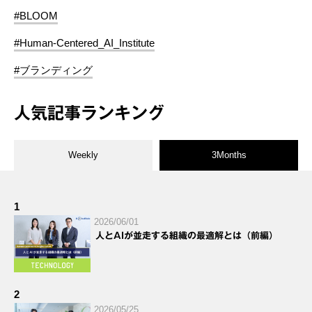
#BLOOM
#Human-Centered_AI_Institute
#ブランディング
人気記事ランキング
Weekly
3Months
1
2026/06/01
人とAIが並走する組織の最適解とは（前編）
2
2026/05/25