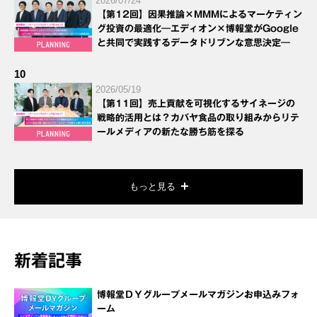
2026/07/24
【第12回】因果推論×MMMによるマーケティン
グ投資の最適化―エディオン×博報堂がGoogle
と共同で実践するデータドリブンな意思決定―
10
2026/05/19
【第11回】売上貢献を可視化するサイネージの
戦略的活用とは？カバヤ食品の取り組みからリテ
ールメディアの新たな勝ち筋を探る
もっと見る
新着記事
博報堂ＤＹグループメールマガジンお申込みフォ
ーム