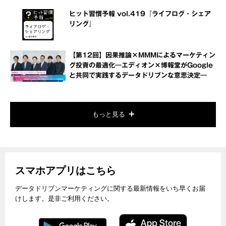
ヒット習慣予報 vol.419『ライフログ・シェア
リング』
【第12回】因果推論×MMMによるマーケティン
グ投資の最適化―エディオン×博報堂がGoogle
と共同で実践するデータドリブンな意思決定―
もっと見る
スマホアプリはこちら
データドリブンマーケティングに関する最新情報をいち早くお届
けします。是非ご利用ください。