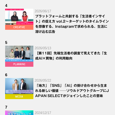
4
2026/06/17
プラットフォームと共創する「生活者インサイ
ト」の捉え方 vol.2～ターゲットのタイムライン
を想像する。Instagramで求められる、生活に
溶け込む広告
5
2026/05/13
【第11回】先端生活者の調査で見えてきた「生
成AI×買物」の利用動向
6
2026/05/22
「地方」「SNS」「AI」の掛け合わせから生ま
れる新しい価値 ──ソウルドアウトグループにJ
APAN SELECTがジョインしたことの意味
7
2024/12/17