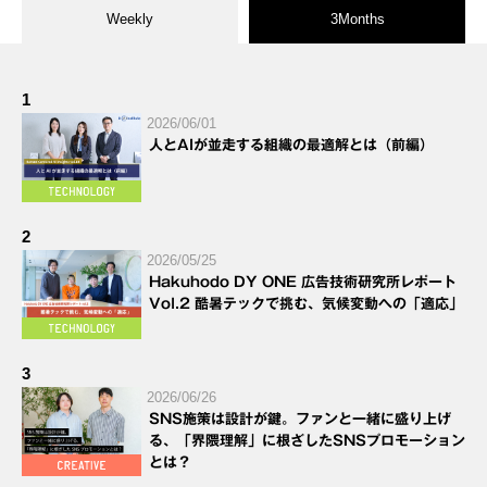
Weekly
3Months
1
2026/06/01
人とAIが並走する組織の最適解とは（前編）
2
2026/05/25
Hakuhodo DY ONE 広告技術研究所レポート
Vol.2 酷暑テックで挑む、気候変動への「適応」
3
2026/06/26
SNS施策は設計が鍵。ファンと一緒に盛り上げ
る、「界隈理解」に根ざしたSNSプロモーション
とは？