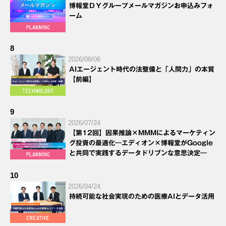
博報堂ＤＹグループメールマガジンお申込みフォ
ーム
8
2026/08/06
AIエージェント時代の法整備と「人間力」の本質
【前編】
9
2026/07/24
【第12回】因果推論×MMMによるマーケティン
グ投資の最適化―エディオン×博報堂がGoogle
と共同で実践するデータドリブンな意思決定―
10
2026/04/24
持続可能な社会実現のための医療AIとデータ活用