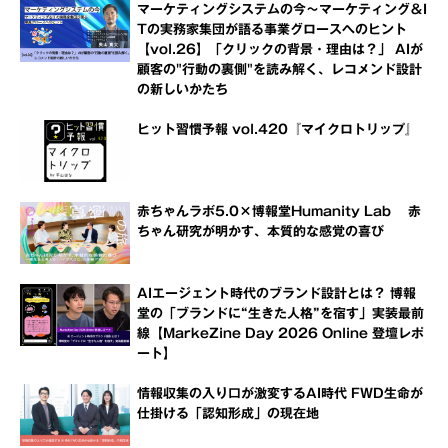
マーケティングシステムの今～マーケティング＆I
Tの実務家集団が語る事業グロースへのヒント
【vol.26】「クリックの背景・理由は？」 AIが
顧客の"行動の裏側"を読み解く、レコメンド設計
の新しいかたち
ヒット習慣予報 vol.420『マイクロトリップ』
赤ちゃんラボ5.0×博報堂Humanity Lab 赤
ちゃん研究が明かす、本質的な感覚の喜び
AIエージェント時代のブランド設計とは？ 博報
堂の「ブランドに“生きた人格”を宿す」実装最前
線【MarkeZine Day 2026 Online 登壇レポ
ート】
情報収集の入り口が激変するAI時代 FWD生命が
仕掛ける「認知形成」の現在地