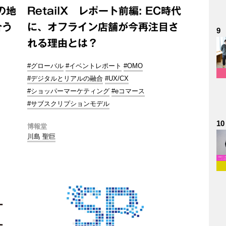
の地
RetailX レポート前編: EC時代
合う
に、オフライン店舗が今再注目さ
9
れる理由とは？
#グローバル
#イベントレポート
#OMO
#デジタルとリアルの融合
#UX/CX
#ショッパーマーケティング
#eコマース
#サブスクリプションモデル
10
博報堂
川島 聖巨