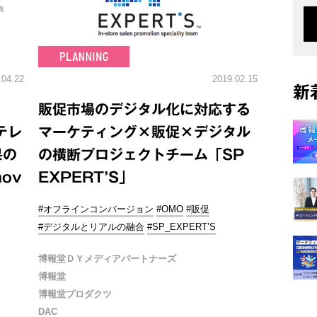
.04.22
2019.02.15
新
販促市場のデジタル化に対応する
テレ
マーケティング×販促×デジタル
果の
の横断プロジェクトチーム「SP
ov
EXPERT’S」
#オフラインコンバージョン
#OMO
#販促
#デジタルとリアルの融合
#SP_EXPERT’S
博報堂ＤＹメディアパートナーズ
博報堂
博報堂プロダクツ
DAC