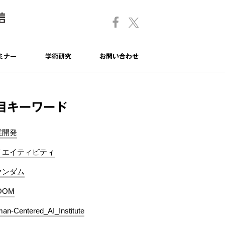
ミナー
学術研究
お問い合わせ
目キーワード
業開発
リエイティビティ
ァンダム
OOM
an-Centered_AI_Institute