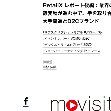
RetailX レポート後編：業界
殻変動が進む中で、手を取り
大手流通とD2Cブランド
#サブスクリプションモデル
#グローバル
#イベントレポート
#OMO
#D2C
#デジタルとリアルの融合
#UX/CX
#ショッパーマーケティング
#eコマース
博報堂
阿部 佳織