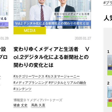
#ブ
人
.01.28
2020.01.27
ン設
変わりゆくメディアと生活者 V
1
プロ
ol.2デジタル化による新聞社との
関わりの変化とは
ー
#カテゴリーワークス
#カスタマージャーニー
X
#メディアプランニング
#デジタルとリアルの融合
2
#コンテンツ
博報堂ＤＹメディアパートナーズ
猪倉 丈史
馬島 久直