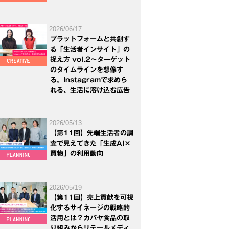
2026/06/17
プラットフォームと共創す
る「生活者インサイト」の
捉え方 vol.2～ターゲット
のタイムラインを想像す
る。Instagramで求めら
れる、生活に溶け込む広告
2026/05/13
【第11回】先端生活者の調
査で見えてきた「生成AI×
買物」の利用動向
2026/05/19
【第11回】売上貢献を可視
化するサイネージの戦略的
活用とは？カバヤ食品の取
り組みからリテールメディ