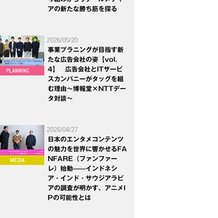
アの新たな勝ち筋を探る
2026/05/20
事業プラニングが目指す新
たな広告会社の姿【vol.
4】 広告会社とITサービ
スカンパニーがタッグを組
む理由～博報堂×NTTデー
タ対談～
2026/04/27
日本のエンタメコンテンツ
の魅力を世界に響かせるFA
NFARE（ファンファー
レ）始動——インドネシ
ア・インド・サウジアラビ
アの調査が明かす、アニメI
Pの可能性とは