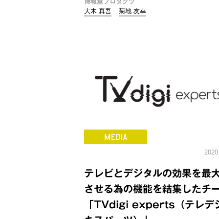
博報堂プロダクツ
大木 真吾
菊地 友幸
2020
テレビとデジタルの効果を最
させる為の機能を結集したチ
「TVdigi experts（テレ