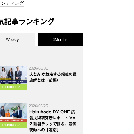
ランディング
気記事ランキング
Weekly
3Months
2026/06/01
人とAIが並走する組織の最
適解とは（前編）
2026/05/25
Hakuhodo DY ONE 広
告技術研究所レポート Vol.
2 酷暑テックで挑む、気候
変動への「適応」