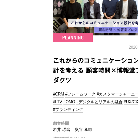
2020
これからのコミュニケーショ
計を考える 顧客時間×博報堂
ダクツ
#CRM
#フレームワーク
#カスタマージャーニ
#LTV
#OMO
#デジタルとリアルの融合
#UX/C
#ブランディング
顧客時間
岩井 琢磨
奥谷 孝司