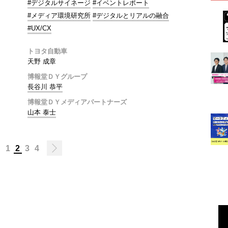
#デジタルサイネージ
#イベントレポート
#メディア環境研究所
#デジタルとリアルの融合
#UX/CX
トヨタ自動車
天野 成章
博報堂ＤＹグループ
長谷川 恭平
博報堂ＤＹメディアパートナーズ
山本 泰士
1
2
3
4