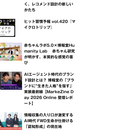
く、レコメンド設計の新しい
かたち
ヒット習慣予報 vol.420『マ
イクロトリップ』
赤ちゃんラボ5.0×博報堂Hu
manity Lab 赤ちゃん研究
が明かす、本質的な感覚の喜
び
AIエージェント時代のブラン
ド設計とは？ 博報堂の「ブラ
ンドに“生きた人格”を宿す」
実装最前線【MarkeZine D
ay 2026 Online 登壇レポ
ート】
情報収集の入り口が激変する
AI時代 FWD生命が仕掛ける
「認知形成」の現在地