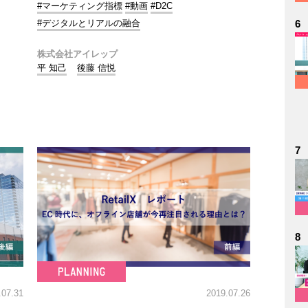
#マーケティング指標
#動画
#D2C
#デジタルとリアルの融合
6
株式会社アイレップ
平 知己
後藤 信悦
7
8
.07.31
2019.07.26