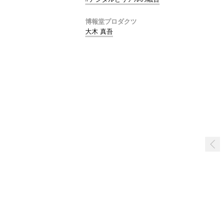
博報堂プロダクツ
大木 真吾