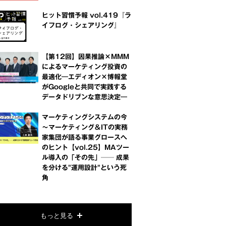
ヒット習慣予報 vol.419『ラ
イフログ・シェアリング』
【第12回】因果推論×MMM
によるマーケティング投資の
最適化―エディオン×博報堂
がGoogleと共同で実践する
データドリブンな意思決定―
マーケティングシステムの今
～マーケティング＆ITの実務
家集団が語る事業グロースへ
のヒント【vol.25】MAツー
ル導入の「その先」── 成果
を分ける"運用設計"という死
角
もっと見る