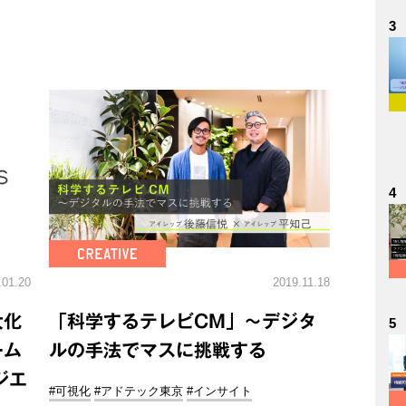
3
4
.01.20
2019.11.18
大化
「科学するテレビCM」～デジタ
5
ーム
ルの手法でマスに挑戦する
デジエ
#可視化
#アドテック東京
#インサイト