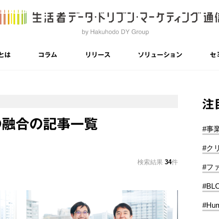
とは
コラム
リリース
ソリューション
セ
注
の融合の記事一覧
#事
#ク
検索結果
34
件
#フ
#BL
#Hum