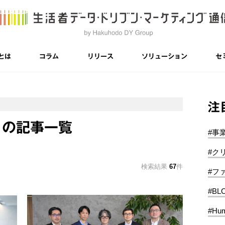
とは
コラム
リリース
ソリューション
セ
注
ィの記事一覧
#事
#ク
検索結果
67
件
#フ
#BL
#Hum