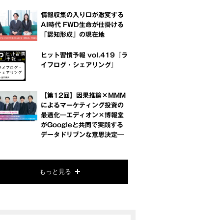
情報収集の入り口が激変する
AI時代 FWD生命が仕掛ける
「認知形成」の現在地
ヒット習慣予報 vol.419『ラ
イフログ・シェアリング』
【第12回】因果推論×MMM
によるマーケティング投資の
最適化―エディオン×博報堂
がGoogleと共同で実践する
データドリブンな意思決定―
もっと見る