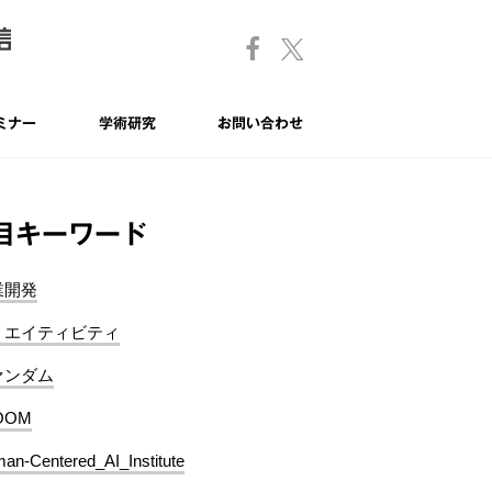
ミナー
学術研究
お問い合わせ
目キーワード
業開発
リエイティビティ
ァンダム
OOM
an-Centered_AI_Institute