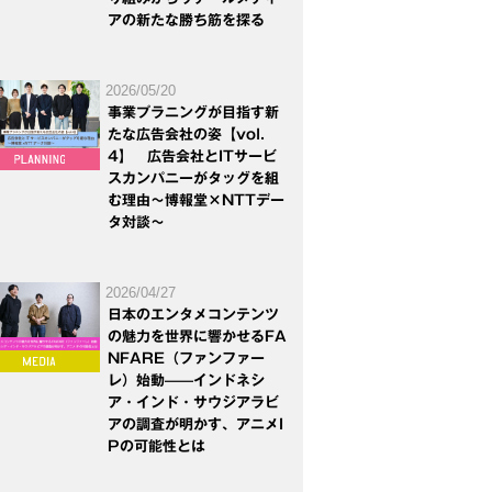
アの新たな勝ち筋を探る
2026/05/20
事業プラニングが目指す新
たな広告会社の姿【vol.
4】 広告会社とITサービ
スカンパニーがタッグを組
む理由～博報堂×NTTデー
タ対談～
2026/04/27
日本のエンタメコンテンツ
の魅力を世界に響かせるFA
NFARE（ファンファー
レ）始動——インドネシ
ア・インド・サウジアラビ
アの調査が明かす、アニメI
Pの可能性とは