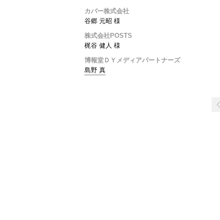
カバー株式会社
谷郷 元昭 様
株式会社POSTS
梶谷 健人 様
博報堂ＤＹメディアパートナーズ
島野 真