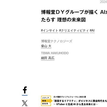
2024
博報堂ＤＹグループが描く AI
たらす 理想の未来図
#インサイト
#クリエイティビティ
#AI
博報堂テクノロジーズ
柴山 大
TBWA HAKUHODO
細田 高広