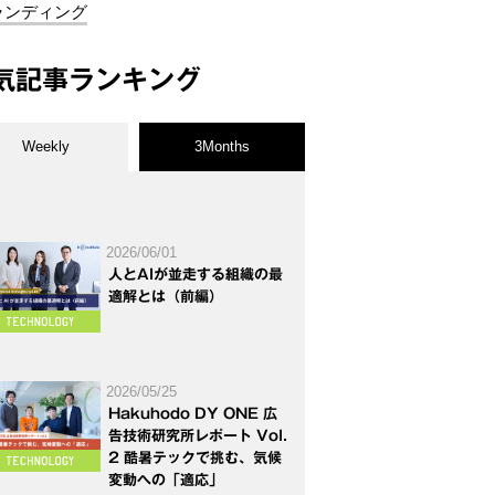
ランディング
気記事ランキング
Weekly
3Months
2026/06/01
人とAIが並走する組織の最
適解とは（前編）
2026/05/25
Hakuhodo DY ONE 広
告技術研究所レポート Vol.
2 酷暑テックで挑む、気候
変動への「適応」