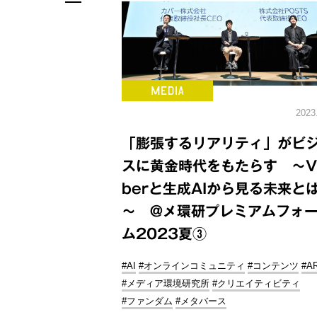
2023
「膨張するリアリティ」がビ
スに黄金時代をもたらす ～V
berと生成AIから見る未来と
～ @メ環研プレミアムフォ
ム2023夏③
#AI
#オンラインコミュニティ
#コンテンツ
#A
#メディア環境研究所
#クリエイティビティ
#ファンダム
#メタバース