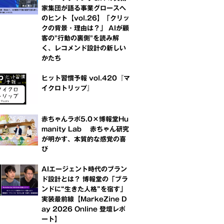
家集団が語る事業グロースへ
のヒント【vol.26】「クリッ
クの背景・理由は？」 AIが顧
客の"行動の裏側"を読み解
く、レコメンド設計の新しい
かたち
ヒット習慣予報 vol.420『マ
イクロトリップ』
赤ちゃんラボ5.0×博報堂Hu
manity Lab 赤ちゃん研究
が明かす、本質的な感覚の喜
び
AIエージェント時代のブラン
ド設計とは？ 博報堂の「ブラ
ンドに“生きた人格”を宿す」
実装最前線【MarkeZine D
ay 2026 Online 登壇レポ
ート】