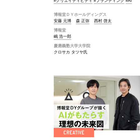
#クリエイティビティ
#ブランディング
#AI
博報堂ＤＹホールディングス
安藤 元博
森 正弥
西村 啓太
博報堂
嶋 浩一郎
慶應義塾大学大学院
クロサカ タツヤ氏