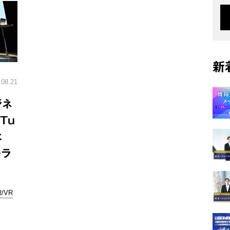
新
.08.21
ジネ
Tu
は
ーラ
R/VR