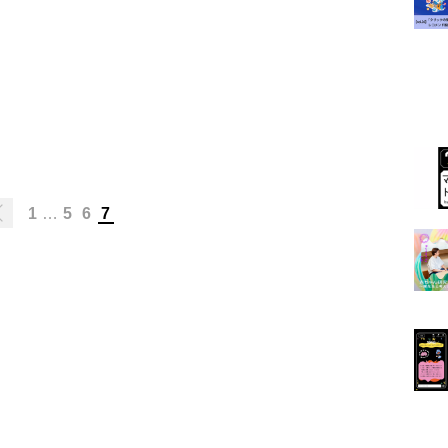
1
…
5
6
7