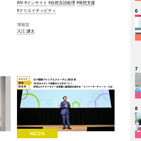
#AI
#インサイト
#自然言語処理
#発想支援
#クリエイティビティ
6
博報堂
入江 謙太
7
8