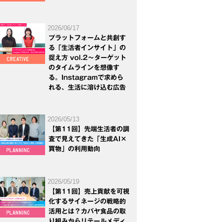
2026/06/17
プラットフォームと共創す
る「生活者インサイト」の
捉え方 vol.2～ターゲット
のタイムラインを想像す
る。Instagramで求めら
れる、生活に溶け込む広告
2026/05/13
【第11回】先端生活者の調
査で見えてきた「生成AI×
買物」の利用動向
2026/05/19
【第11回】売上貢献を可視
化するサイネージの戦略的
活用とは？カバヤ食品の取
り組みからリテールメディ