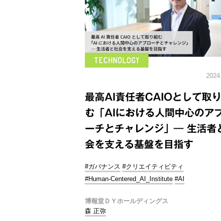
2024
最高AI責任者CAIOとして取
む「AIにおける人間中心のア
ーチとチャレンジ」― 生活者
会を支える基盤を目指す
#ガバナンス
#クリエイティビティ
#Human-Centered_AI_Institute
#AI
博報堂ＤＹホールディングス
森 正弥