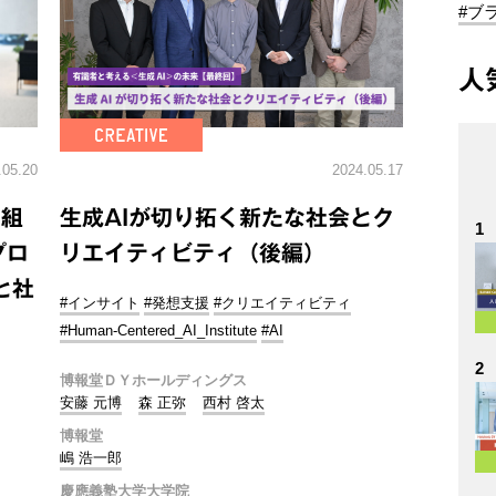
#ブ
人
.05.20
2024.05.17
り組
生成AIが切り拓く新たな社会とク
1
プロ
リエイティビティ（後編）
と社
#インサイト
#発想支援
#クリエイティビティ
#Human-Centered_AI_Institute
#AI
2
博報堂ＤＹホールディングス
安藤 元博
森 正弥
西村 啓太
博報堂
嶋 浩一郎
慶應義塾大学大学院