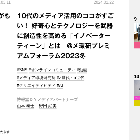
.03.11
2024.01.22
がも
10代のメディア活用のココがすご
9
い！ 好奇心とテクノロジーを武器
に創造性を高める「イノベーター
ティーン」とは @メ環研プレミ
アムフォーラム2023冬
#SNS
#オンラインコミュニティ
#動画
10
#メディア環境研究所
#Z世代・α世代
#クリエイティビティ
#AI
博報堂ＤＹメディアパートナーズ
山本 泰士
野田 絵美