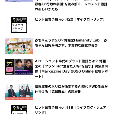
顧客の"行動の裏側"を読み解く、レコメンド設計
の新しいかたち
ヒット習慣予報 vol.420『マイクロトリップ』
赤ちゃんラボ5.0×博報堂Humanity Lab 赤
ちゃん研究が明かす、本質的な感覚の喜び
AIエージェント時代のブランド設計とは？ 博報
堂の「ブランドに“生きた人格”を宿す」実装最前
線【MarkeZine Day 2026 Online 登壇レポ
ート】
情報収集の入り口が激変するAI時代 FWD生命が
仕掛ける「認知形成」の現在地
ヒット習慣予報 vol.419『ライフログ・シェア
リング』