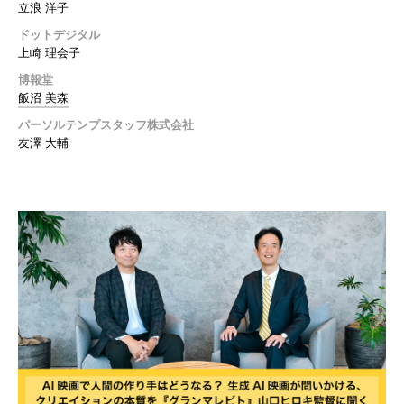
立浪 洋子
ドットデジタル
上崎 理会子
博報堂
飯沼 美森
パーソルテンプスタッフ株式会社
友澤 大輔