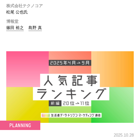
株式会社テクノコア
松尾 公也氏
博報堂
篠田 裕之
島野 真
2025.10.28