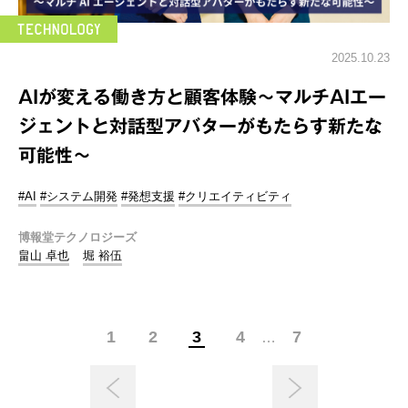
2025.10.23
AIが変える働き方と顧客体験～マルチAIエー
ジェントと対話型アバターがもたらす新たな
可能性～
#AI
#システム開発
#発想支援
#クリエイティビティ
博報堂テクノロジーズ
畠山 卓也
堀 裕伍
1
2
3
4
7
…