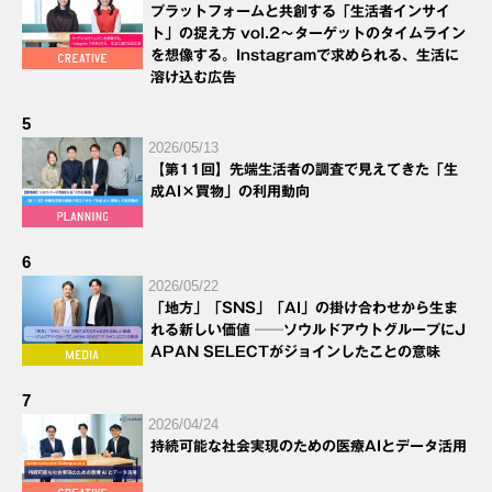
プラットフォームと共創する「生活者インサイ
ト」の捉え方 vol.2～ターゲットのタイムライン
を想像する。Instagramで求められる、生活に
溶け込む広告
5
2026/05/13
【第11回】先端生活者の調査で見えてきた「生
成AI×買物」の利用動向
6
2026/05/22
「地方」「SNS」「AI」の掛け合わせから生ま
れる新しい価値 ──ソウルドアウトグループにJ
APAN SELECTがジョインしたことの意味
7
2026/04/24
持続可能な社会実現のための医療AIとデータ活用