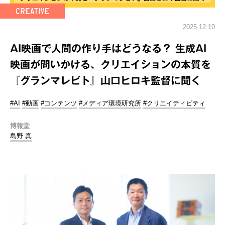
2025.12.10
AI映画で人間の作り手はどうなる？ 生成AI
映画が問いかける、クリエイションの本質を
『グランマレビト』山口ヒロキ監督に聞く
#AI
#動画
#コンテンツ
#メディア環境研究所
#クリエイティビティ
博報堂
島野 真