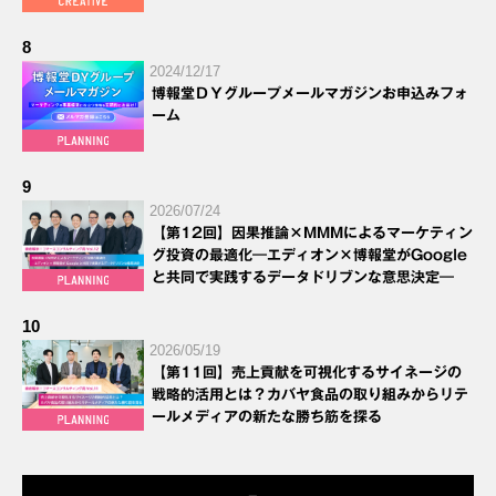
8
2024/12/17
博報堂ＤＹグループメールマガジンお申込みフォ
ーム
9
2026/07/24
【第12回】因果推論×MMMによるマーケティン
グ投資の最適化―エディオン×博報堂がGoogle
と共同で実践するデータドリブンな意思決定―
10
2026/05/19
【第11回】売上貢献を可視化するサイネージの
戦略的活用とは？カバヤ食品の取り組みからリテ
ールメディアの新たな勝ち筋を探る