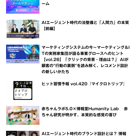
ーム
AIエージェント時代の法整備と「人間力」の本質
【前編】
マーケティングシステムの今～マーケティング＆I
Tの実務家集団が語る事業グロースへのヒント
【vol.26】「クリックの背景・理由は？」 AIが
顧客の"行動の裏側"を読み解く、レコメンド設計
の新しいかたち
ヒット習慣予報 vol.420『マイクロトリップ』
赤ちゃんラボ5.0×博報堂Humanity Lab 赤
ちゃん研究が明かす、本質的な感覚の喜び
AIエージェント時代のブランド設計とは？ 博報