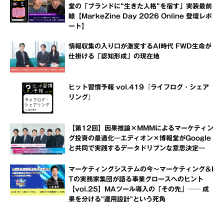
堂の「ブランドに“生きた人格”を宿す」実装最前
線【MarkeZine Day 2026 Online 登壇レポ
ート】
情報収集の入り口が激変するAI時代 FWD生命が
仕掛ける「認知形成」の現在地
ヒット習慣予報 vol.419『ライフログ・シェア
リング』
【第12回】因果推論×MMMによるマーケティン
グ投資の最適化―エディオン×博報堂がGoogle
と共同で実践するデータドリブンな意思決定―
マーケティングシステムの今～マーケティング＆I
Tの実務家集団が語る事業グロースへのヒント
【vol.25】MAツール導入の「その先」── 成
果を分ける"運用設計"という死角