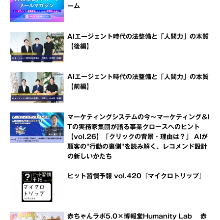
ーム
AIエージェント時代の法整備と「人間力」の本質
【後編】
AIエージェント時代の法整備と「人間力」の本質
【前編】
マーケティングシステムの今～マーケティング＆I
Tの実務家集団が語る事業グロースへのヒント
【vol.26】「クリックの背景・理由は？」 AIが
顧客の"行動の裏側"を読み解く、レコメンド設計
の新しいかたち
ヒット習慣予報 vol.420『マイクロトリップ』
赤ちゃんラボ5.0×博報堂Humanity Lab 赤