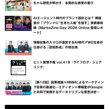
ちゃん研究が明かす、本質的な感覚の喜び
AIエージェント時代のブランド設計とは？ 博報
堂の「ブランドに“生きた人格”を宿す」実装最前
線【MarkeZine Day 2026 Online 登壇レポ
ート】
情報収集の入り口が激変するAI時代 FWD生命が
仕掛ける「認知形成」の現在地
ヒット習慣予報 vol.419『ライフログ・シェア
リング』
【第12回】因果推論×MMMによるマーケティン
グ投資の最適化―エディオン×博報堂がGoogle
と共同で実践するデータドリブンな意思決定―