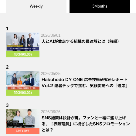
Weekly
3Months
1
2026/06/01
人とAIが並走する組織の最適解とは（前編）
2
2026/05/25
Hakuhodo DY ONE 広告技術研究所レポート
Vol.2 酷暑テックで挑む、気候変動への「適応」
3
2026/06/26
SNS施策は設計が鍵。ファンと一緒に盛り上げ
る、「界隈理解」に根ざしたSNSプロモーション
とは？