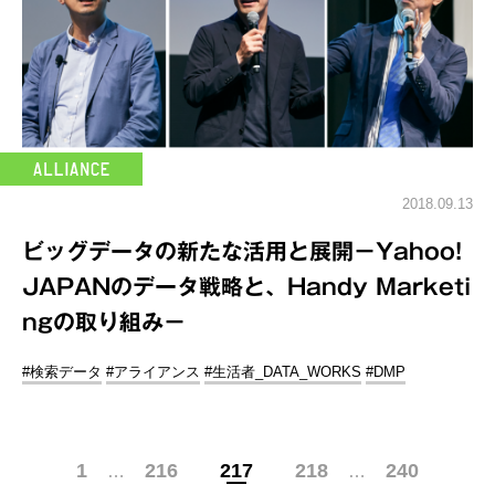
2018.09.13
ビッグデータの新たな活用と展開－Yahoo!
JAPANのデータ戦略と、Handy Marketi
ngの取り組み－
#検索データ
#アライアンス
#生活者_DATA_WORKS
#DMP
1
216
217
218
240
…
…