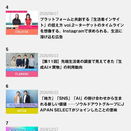
4
2026/06/17
プラットフォームと共創する「生活者インサイ
ト」の捉え方 vol.2～ターゲットのタイムライン
を想像する。Instagramで求められる、生活に
溶け込む広告
5
2026/05/13
【第11回】先端生活者の調査で見えてきた「生
成AI×買物」の利用動向
6
2026/05/22
「地方」「SNS」「AI」の掛け合わせから生ま
れる新しい価値 ──ソウルドアウトグループにJ
APAN SELECTがジョインしたことの意味
7
2024/12/17