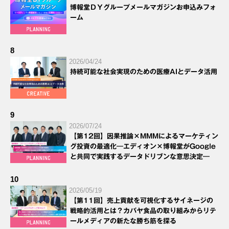
博報堂ＤＹグループメールマガジンお申込みフォ
ーム
8
2026/04/24
持続可能な社会実現のための医療AIとデータ活用
9
2026/07/24
【第12回】因果推論×MMMによるマーケティン
グ投資の最適化―エディオン×博報堂がGoogle
と共同で実践するデータドリブンな意思決定―
10
2026/05/19
【第11回】売上貢献を可視化するサイネージの
戦略的活用とは？カバヤ食品の取り組みからリテ
ールメディアの新たな勝ち筋を探る